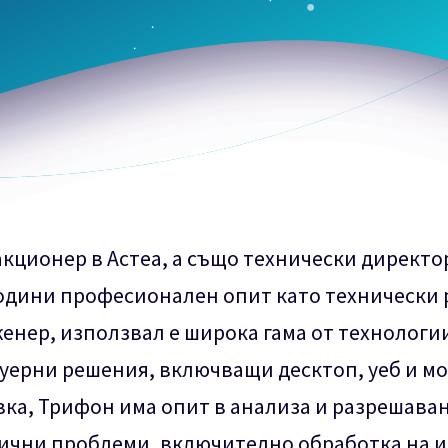
акционер в Астеа, а също технически директо
години професионален опит като технически
енер, използвал е широка гама от технологии
ерни решения, включващи десктоп, уеб и мо
ка, Трифон има опит в анализа и разрешава
ични проблеми, включително обработка на и