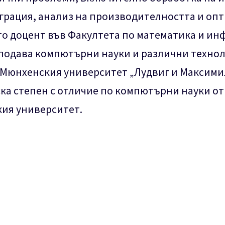
рация, анализ на производителността и оп
ато доцент във Факултета по математика и и
подава компютърни науки и различни технол
 Мюнхенския университет „Лудвиг и Максимил
ка степен с отличие по компютърни науки от
ия университет.