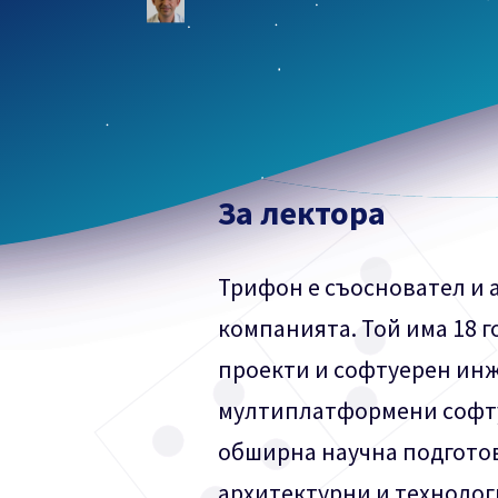
За лектора
Трифон е съосновател и 
компанията. Той има 18 
проекти и софтуерен инж
мултиплатформени софту
обширна научна подготов
архитектурни и технолог