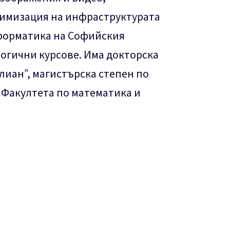
тимизация на инфраструктурата
нформатика на Софийския
огични курсове. Има докторска
иан”, магистърска степен по
 Факултета по математика и