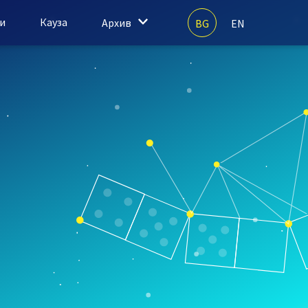
и
Кауза
Архив
BG
EN